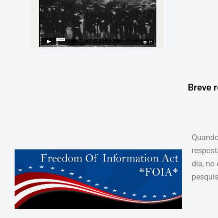
Breve r
Quando 
respost
dia, no
pesquis