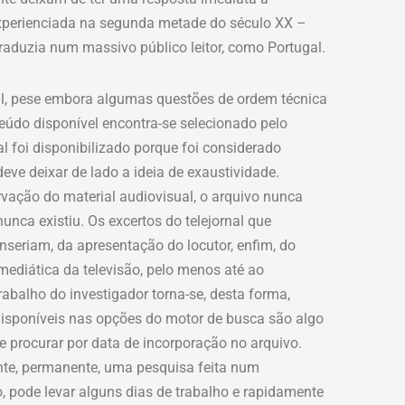
xperienciada na segunda metade do século XX –
raduzia num massivo público leitor, como Portugal.
il, pese embora algumas questões de ordem técnica
eúdo disponível encontra-se selecionado pelo
l foi disponibilizado porque foi considerado
eve deixar de lado a ideia de exaustividade.
ação do material audiovisual, o arquivo nunca
nunca existiu. Os excertos do telejornal que
seriam, da apresentação do locutor, enfim, do
ediática da televisão, pelo menos até ao
balho do investigador torna-se, desta forma,
disponíveis nas opções do motor de busca são algo
e procurar por data de incorporação no arquivo.
ente, permanente, uma pesquisa feita num
 pode levar alguns dias de trabalho e rapidamente