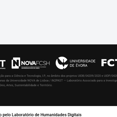
ão para a Ciência e Tecnologia, I.P., no âmbito dos projetos UIDB/04209/2020 e UIDP/042
manas da Universidade NOVA de Lisboa / IN2PAST — Laboratório Associado para a Investi
nio, Artes, Sustentabilidade e Território.
o pelo
Laboratório de Humanidades Digitais