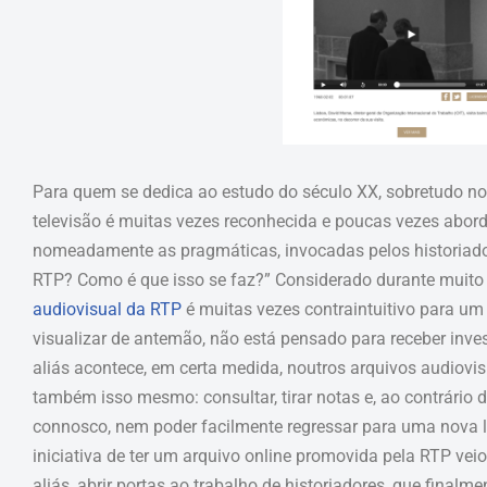
Para quem se dedica ao estudo do século XX, sobretudo no
televisão é muitas vezes reconhecida e poucas vezes abord
nomeadamente as pragmáticas, invocadas pelos historiador
RTP? Como é que isso se faz?” Considerado durante muito 
audiovisual da RTP
é muitas vezes contraintuitivo para um 
visualizar de antemão, não está pensado para receber inve
aliás acontece, em certa medida, noutros arquivos audiovi
também isso mesmo: consultar, tirar notas e, ao contrário 
connosco, nem poder facilmente regressar para uma nova le
iniciativa de ter um arquivo online promovida pela RTP veio 
aliás, abrir portas ao trabalho de historiadores, que final