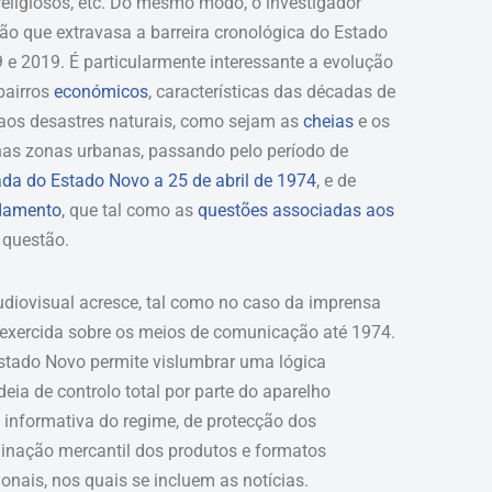
eligiosos, etc. Do mesmo modo, o investigador
ão que extravasa a barreira cronológica do Estado
e 2019. É particularmente interessante a evolução
bairros
económicos
, características das décadas de
aos desastres naturais, como sejam as
cheias
e os
as zonas urbanas, passando pelo período de
ada do Estado Novo a 25 de abril de 1974
, e de
damento
, que tal como as
questões associadas aos
 questão.
audiovisual acresce, tal como no caso da imprensa
a exercida sobre os meios de comunicação até 1974.
Estado Novo permite vislumbrar uma lógica
deia de controlo total por parte do aparelho
 informativa do regime, de protecção dos
ominação mercantil dos produtos e formatos
nais, nos quais se incluem as notícias.