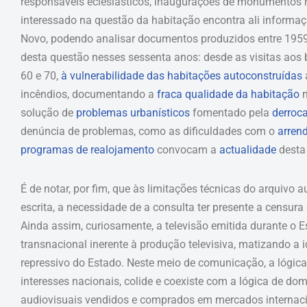
responsáveis eclesiásticos, inaugurações de monumentos r
interessado na questão da habitação encontra ali informaç
Novo, podendo analisar documentos produzidos entre 1959 
desta questão nesses sessenta anos: desde as visitas aos 
60 e 70,
à vulnerabilidade das habitações autoconstruídas
incêndios, documentando a
fraca qualidade da habitação
n
solução de
problemas urbanísticos
fomentado pela
derroc
denúncia de problemas, como as dificuldades com o
arren
programas de realojamento
convocam a
actualidade
desta
É de notar, por fim, que às limitações técnicas do arquivo 
escrita, a necessidade de a consulta ter presente a censur
Ainda assim, curiosamente, a televisão emitida durante o 
transnacional inerente à produção televisiva, matizando a i
repressivo do Estado. Neste meio de comunicação, a lógica
interesses nacionais, colide e coexiste com a lógica de d
audiovisuais vendidos e comprados em mercados internacio